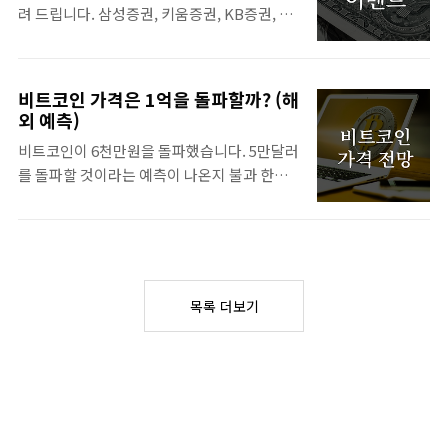
려 드립니다. 삼성증권, 키움증권, KB증권, 미
상황에 따라 조금씩 다르지만, 일반적으로 실
래에셋증권까지 증권사 계좌개설 이벤트에 대
손보험과 암뇌심보험을 가입해두는 것이 좋습
해 공유해드립니다. 자세한 내용은 아래에서
니다. 암뇌심보험은 암보험, 뇌보험, 심장보험
확인해보세요! 삼성증권 신규 계좌개설 고객
의 줄인말로 3대 질병 관련 보험을 권합니다.
비트코인 가격은 1억을 돌파할까? (해
이벤트 대상자 - 주민번호 기준 2023.1.1 이후
먼저 실손보험은 상해 관련 병원비에 대해 보
외 예측)
비대면 계좌 최초 개설 신규고객 -
장 받을 수 있는 보험입니다. 특히 나이가 어릴
비트코인이 6천만원을 돌파했습니다. 5만달러
2020.1.1~2022.12.16 기간 내 거래 실적이 없
때보다 나이가 들어감에 따라 병원을 갈 일이
를 돌파할 것이라는 예측이 나온지 불과 한달
는 총 잔고 10만원 미만의 휴면 고객 혜택 - 국
많아지기 때문에 꼭 필요한 보험입니다. ..
도 안된 시점입니다. 비트코인 가격은 과연 어
내주식 거래수수료 평생혜택 유의사항 - 삼성
디까지 갈까요? 내년에 10만달러의 이야기까
증권에서 오프라인 계좌개설을 할 경우, 혜택
지 나오고 있는 비트코인 시세 가격 전망에 대
을 받지 못하며 비대면 계좌개설 고객에게 온
해 알아보겠습니다. 비트코인 가격 전망 비트
라인 국내주식 위탁거래 수수료 혜택을 제공합
코인 가격 전망은 어떻게 될까요? 외국의 주요
니다. - 1인 1계좌만 가능하며 다른 사람에게
목록 더보기
금융사, 언론, 경제 전문가들의 비트코인 가격
이전이 불가합니다. - 상세 내용은 아래 삼성증
예측과 전망을 들여다보겠습니다. 스탠다드
권 계좌 개설 이벤트 페이지에..
차터드 : 2024년 말 10만 달러 예측 (약 1억 3천
만원) Komodo Platfom 최고 기술 책임자 :
2024년 10만 달러 예측 (약 1억 3천만원) 블룸
버그 분석가 : 약 5만달러~50만 달러 예측 (약