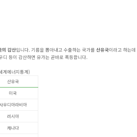
기
국의 감산
입니다. 기름을 뽑아내고 수출하는 국가를
산유국
이라고 하는데
우디 등이 감산하면 유가는 곧바로 폭등합니다.
: 세계에너지통계)
산유국
미국
사우디아라비아
러시아
캐나다