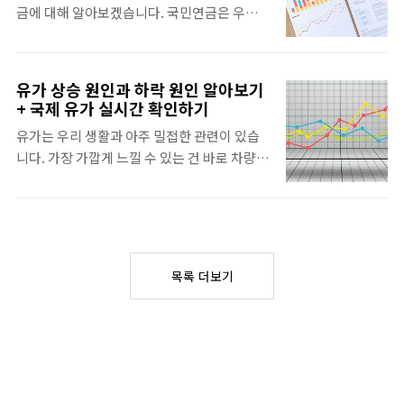
금에 대해 알아보겠습니다. 국민연금은 우리
과 은퇴 기간 동안 원하는 생활 방식을 결정해
가 연금 3단계를 이야기할 때 가장 기본이 되는
야 합니다. 이를 통해 남은 기간동안 내가 저축
연금인데, 어떻게 납부가 되고 연금 수령나이
해야 할 금액을 추정할 수 있습니다. 이 때 가장
나 본인의 국민연금 예상령액을 잘 모르는 경
필요한 것은 현재 내 재무 상황에 대한 평가입
유가 상승 원인과 하락 원인 알아보기
우가 많아요. 노후대책을 잘 준비하기 위한 가
니다. 저축, 투자 및 직장 퇴직금을 포함하여 나
+ 국제 유가 실시간 확인하기
장 기본! 오늘은 국민연금에 대해 설명해드리
의 현재 자산을 파악해야 합니다. 그리고 현재
유가는 우리 생활과 아주 밀접한 관련이 있습
겠습니다. 국민연금 수령나이 국민연금이 처
지출액을 계산하고 지출 패턴을 파악하기 위한
니다. 가장 가깝게 느낄 수 있는 건 바로 차량
음 출범할 당시 수령나이는 만 60세였으나 개
예산을 만듭니다. 나의 재무 상..
기름값이죠! 유가의 상승은 휘발유, 경유 등 기
혁을 거쳐 현재 국민연금 수령나이는 만 65세
름값의 상승을 불러옵니다. 뿐만 아니라 공장
입니다. 만 65세가 되면 평생 매월 연금 수령이
설비나 주택 공사 장비 가동 등에 영향을 미쳐
가능합니다. 다만, 출생년월에 따라 수령나이
물가의 상승을 이끌기도 합니다. 그렇다면 유
는 다릅니다. 자세한 건 아래 표를 참고하시기
가는 왜 상승하고 하락하는 걸까요? 오늘은 유
바랍니다. 차후 개정을 통해 수령나이는 점차
목록 더보기
가 상승 원인과 하락 원인을 한번 알아보겠습
늦춰질 가능성이 높습니다. 기대수명이 계속
니다. 국제유가 실시간 확인 사이트는 맨 하단
길어지고 보유액이 줄어들기 때문이죠. 이에
링크 주소를 참고해주세요! 유가 상승 원인 알
더 많이..
아보기 유가 상승의 가장 큰 원인은산유국의
감산입니다. 기름을 뽑아내고 수출하는 국가
를 산유국이라고 하는데 이 산유국은 전세계의