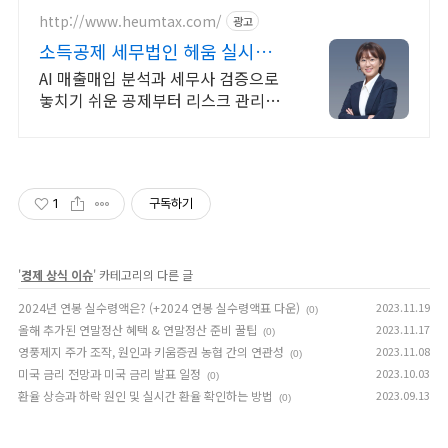
http://www.heumtax.com/
광고
소득공제 세무법인 헤움 실시간
카톡 상담 지원
AI 매출매입 분석과 세무사 검증으로
놓치기 쉬운 공제부터 리스크 관리까
지! 복잡한 세금 납부부터 매입, 매출
현황을 한 눈에 확인하세요
1
구독하기
'
경제 상식 이슈
' 카테고리의 다른 글
2024년 연봉 실수령액은? (+2024 연봉 실수령액표 다운)
2023.11.19
(0)
올해 추가된 연말정산 혜택 & 연말정산 준비 꿀팁
2023.11.17
(0)
영풍제지 주가 조작, 원인과 키움증권 농협 간의 연관성
2023.11.08
(0)
미국 금리 전망과 미국 금리 발표 일정
2023.10.03
(0)
환율 상승과 하락 원인 및 실시간 환율 확인하는 방법
2023.09.13
(0)